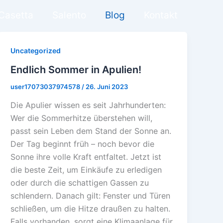
Casetta
Salento
Blog
Kontakt
Uncategorized
Endlich Sommer in Apulien!
user17073037974578
/
26. Juni 2023
Die Apulier wissen es seit Jahrhunderten:
Wer die Sommerhitze überstehen will,
passt sein Leben dem Stand der Sonne an.
Der Tag beginnt früh – noch bevor die
Sonne ihre volle Kraft entfaltet. Jetzt ist
die beste Zeit, um Einkäufe zu erledigen
oder durch die schattigen Gassen zu
schlendern. Danach gilt: Fenster und Türen
schließen, um die Hitze draußen zu halten.
Falls vorhanden, sorgt eine Klimaanlage für