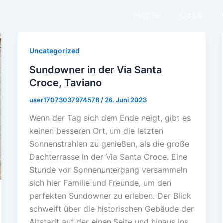
Home
Casa
Uncategorized
Sundowner in der Via Santa
Croce, Taviano
user17073037974578
/
26. Juni 2023
Wenn der Tag sich dem Ende neigt, gibt es
keinen besseren Ort, um die letzten
Sonnenstrahlen zu genießen, als die große
Dachterrasse in der Via Santa Croce. Eine
Stunde vor Sonnenuntergang versammeln
sich hier Familie und Freunde, um den
perfekten Sundowner zu erleben. Der Blick
schweift über die historischen Gebäude der
Altstadt auf der einen Seite und hinaus ins