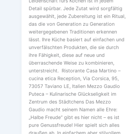
Leidenschaft fürs Kochen ist in jedem
Detail spürbar. Jede Zutat wird sorgfältig
ausgewählt, jede Zubereitung ist ein Ritual,
das die von Generation zu Generation
weitergegebenen Traditionen erkennen
lässt. Ihre Küche basiert auf einfachen und
unverfälschten Produkten, die sie durch
ihre Fähigkeit, diese auf neue und
überraschende Weise zu kombinieren,
unterstreicht. Ristorante Casa Martino –
cucina etica Reception, Via Corsica, 95,
73057 Taviano LE, Italien Mezzo Gaudio
Puteca – Kulinarische Glückseligkeit im
Zentrum des Städtchens Das Mezzo
Gaudio macht seinem Namen alle Ehre:
„Halbe Freude“ gibt es hier nicht – es ist
pure Genussfreude! Hier spielt sich alles
draußen ab. In einfachem aber stilvollem